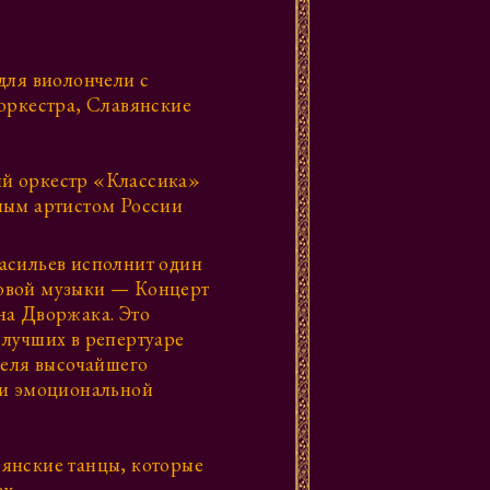
для виолончели с
оркестра, Славянские
й оркестр «Классика»
ным артистом России
асильев исполнит один
овой музыки — Концерт
на Дворжака. Это
 лучших в репертуаре
теля высочайшего
 и эмоциональной
янские танцы, которые
ву