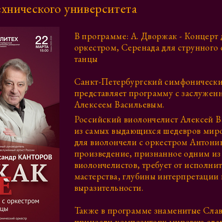
хнического университета
В программе: А. Дворжак - Концерт 
оркестром, Серенада для струнного 
танцы
Санкт-Петербургский симфонически
представляет программу с заслужен
Алексеем Васильевым.
Российский виолончелист Алексей В
из самых выдающихся шедевров мир
для виолончели с оркестром Антони
произведение, признанное одним из
виолончелистов, требует от исполни
мастерства, глубины интерпретации
выразительности.
Также в программе знаменитые Слав
принесли композитору мировую сла