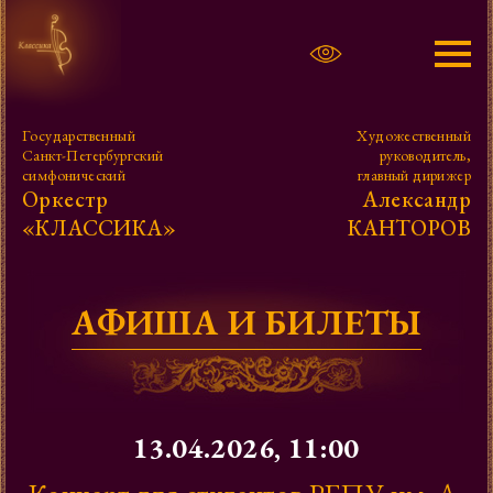
Афиша
Государственный
Художественный
Санкт-Петербургский
руководитель,
Александр Канторов
симфонический
главный дирижер
Оркестр
Александр
«КЛАССИКА»
КАНТОРОВ
Оркестр
Фото, видео
АФИША И БИЛЕТЫ
Проекты
Контакты
13.04.2026, 11:00