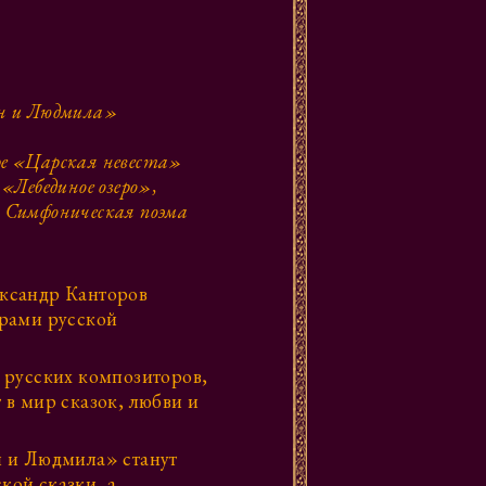
ан и Людмила»
ре «Царская невеста»
«Лебединое озеро»,
 Симфоническая поэма
ксандр Канторов
рами русской
 русских композиторов,
в мир сказок, любви и
н и Людмила» станут
ой сказки, а