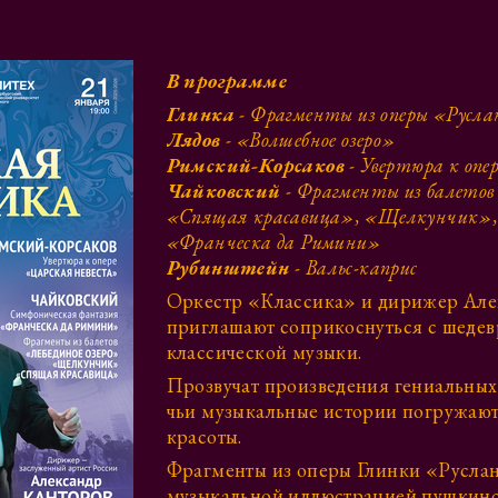
В программе
Глинка
- Фрагменты из оперы «Русл
Лядов
- «Волшебное озеро»
Римский-Корсаков
- Увертюра к опе
Чайковский
- Фрагменты из балетов 
«Спящая красавица», «Щелкунчик»,
«Франческа да Римини»
Рубинштейн
- Вальс-каприс
Оркестр «Классика» и дирижер Але
приглашают соприкоснуться с шедев
классической музыки.
Прозвучат произведения гениальных
чьи музыкальные истории погружают 
красоты.
Фрагменты из оперы Глинки «Русла
музыкальной иллюстрацией пушкинск