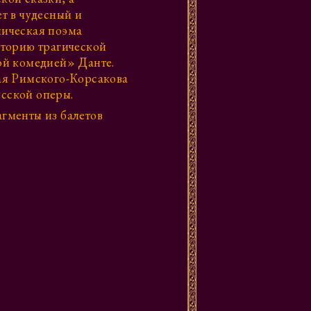
т в чудесный и
ическая поэма
торию трагической
ой комедией» Данте.
ая Римского-Корсакова
усской оперы.
гменты из балетов