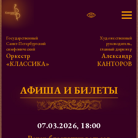
Афиша
Государственный
Художественный
Санкт-Петербургский
руководитель,
Александр Канторов
симфонический
главный дирижер
Оркестр
Александр
«КЛАССИКА»
КАНТОРОВ
Оркестр
Фото, видео
АФИША И БИЛЕТЫ
Проекты
Контакты
07.03.2026, 18:00