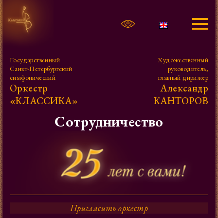
Афиша
Государственный
Художественный
Санкт-Петербургский
руководитель,
Александр Канторов
симфонический
главный дирижер
Оркестр
Александр
«КЛАССИКА»
КАНТОРОВ
Оркестр
Сотрудничество
Фото, видео
Проекты
Контакты
Пригласить оркестр